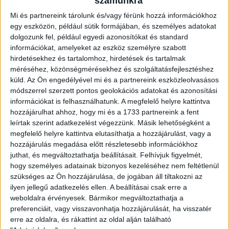
24/25 DVSC
számunkra
Mi és partnereink tárolunk és/vagy férünk hozzá információkhoz
PIROS-
egy eszközön, például sütik formájában, és személyes adatokat
dolgozunk fel, például egyedi azonosítókat és standard
információkat, amelyeket az eszköz személyre szabott
NARANCSSÁRGA
hirdetésekhez és tartalomhoz, hirdetések és tartalmak
méréséhez, közönségmérésekhez és szolgáltatásfejlesztéshez
küld.
Az Ön engedélyével mi és a partnereink eszközleolvasásos
HOSSZÚ UJJÚ
módszerrel szerzett pontos geolokációs adatokat és azonosítási
információkat is felhasználhatunk. A megfelelő helyre kattintva
hozzájárulhat ahhoz, hogy mi és a 1733 partnereink a fent
leírtak szerint adatkezelést végezzünk. Másik lehetőségként a
FELSŐ
megfelelő helyre kattintva elutasíthatja a hozzájárulást, vagy a
hozzájárulás megadása előtt részletesebb információkhoz
juthat, és megváltoztathatja beállításait.
Felhívjuk figyelmét,
hogy személyes adatainak bizonyos kezeléséhez nem feltétlenül
25.990
Ft
szükséges az Ön hozzájárulása, de jogában áll tiltakozni az
ilyen jellegű adatkezelés ellen. A beállításai csak erre a
weboldalra érvényesek. Bármikor megváltoztathatja a
preferenciáit, vagy visszavonhatja hozzájárulását, ha visszatér
Méret
erre az oldalra, és rákattint az oldal alján található