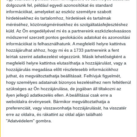
Ártartomány:
5.990
Ft
–
8.990
Ft
dolgozunk fel, például egyedi azonosítókat és standard
információkat, amelyeket az eszköz személyre szabott
5.990 Ft
hirdetésekhez és tartalomhoz, hirdetések és tartalmak
méréséhez, közönségmérésekhez és szolgáltatásfejlesztéshez
-
Méret
küld.
Az Ön engedélyével mi és a partnereink eszközleolvasásos
módszerrel szerzett pontos geolokációs adatokat és azonosítási
8.990 Ft
információkat is felhasználhatunk. A megfelelő helyre kattintva
hozzájárulhat ahhoz, hogy mi és a 1733 partnereink a fent
DVSC
-
+
KOSÁRBA TESZEM
leírtak szerint adatkezelést végezzünk. Másik lehetőségként a
megfelelő helyre kattintva elutasíthatja a hozzájárulást, vagy a
Címer
hozzájárulás megadása előtt részletesebb információkhoz
alakú
juthat, és megváltoztathatja beállításait.
Felhívjuk figyelmét,
Cikkszám:
N/A
Kategória:
Ajándéktárgy
hogy személyes adatainak bizonyos kezeléséhez nem feltétlenül
zászló
szükséges az Ön hozzájárulása, de jogában áll tiltakozni az
ilyen jellegű adatkezelés ellen. A beállításai csak erre a
KAPCSOLÓDÓ
mennyiség
weboldalra érvényesek. Bármikor megváltoztathatja a
preferenciáit, vagy visszavonhatja hozzájárulását, ha visszatér
erre az oldalra, és rákattint az oldal alján található
"Adatvédelem" gombra.
TERMÉKEK