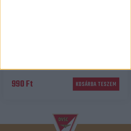
Ajándéktárgy
KULCSTARTÓ – SÖRNYITÓ
990
Ft
KOSÁRBA TESZEM