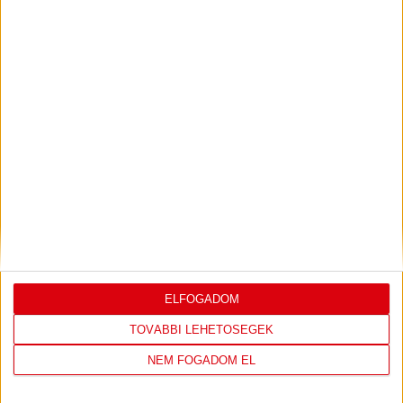
Ajándéktárgy
ÜLŐPÁRNA – EZ DEBRECEN
ELFOGADOM
6.990
Ft
KOSÁRBA TESZEM
TOVÁBBI LEHETŐSÉGEK
NEM FOGADOM EL