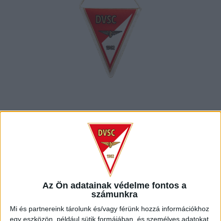
DVSC CÍMER
ALAKÚ ZÁSZLÓ
Az Ön adatainak védelme fontos a
számunkra
Mi és partnereink tárolunk és/vagy férünk hozzá információkhoz
egy eszközön, például sütik formájában, és személyes adatokat