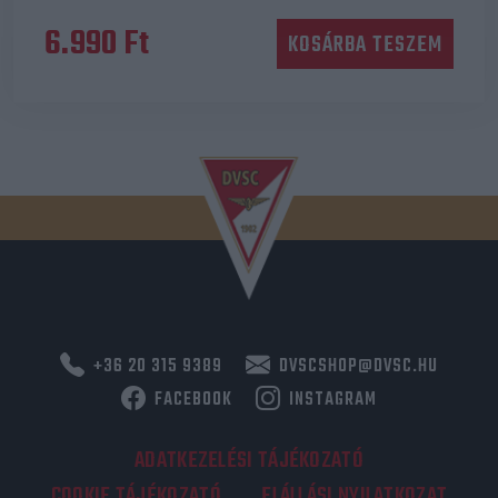
6.990
Ft
KOSÁRBA TESZEM
+36 20 315 9389
DVSCSHOP@DVSC.HU
FACEBOOK
INSTAGRAM
ADATKEZELÉSI TÁJÉKOZATÓ
COOKIE TÁJÉKOZATÓ
ELÁLLÁSI NYILATKOZAT