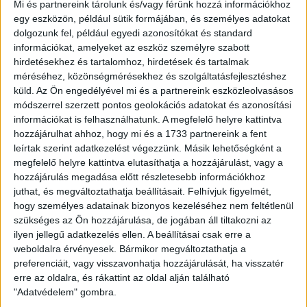
Mi és partnereink tárolunk és/vagy férünk hozzá információkhoz
PÓLÓ (FÉRFI –
egy eszközön, például sütik formájában, és személyes adatokat
dolgozunk fel, például egyedi azonosítókat és standard
információkat, amelyeket az eszköz személyre szabott
FEKETE)
hirdetésekhez és tartalomhoz, hirdetések és tartalmak
méréséhez, közönségmérésekhez és szolgáltatásfejlesztéshez
küld.
Az Ön engedélyével mi és a partnereink eszközleolvasásos
módszerrel szerzett pontos geolokációs adatokat és azonosítási
információkat is felhasználhatunk. A megfelelő helyre kattintva
6.490
Ft
hozzájárulhat ahhoz, hogy mi és a 1733 partnereink a fent
leírtak szerint adatkezelést végezzünk. Másik lehetőségként a
megfelelő helyre kattintva elutasíthatja a hozzájárulást, vagy a
hozzájárulás megadása előtt részletesebb információkhoz
Méret
juthat, és megváltoztathatja beállításait.
Felhívjuk figyelmét,
hogy személyes adatainak bizonyos kezeléséhez nem feltétlenül
szükséges az Ön hozzájárulása, de jogában áll tiltakozni az
DVSC
-
+
ilyen jellegű adatkezelés ellen. A beállításai csak erre a
KOSÁRBA TESZEM
weboldalra érvényesek. Bármikor megváltoztathatja a
feliratos
preferenciáit, vagy visszavonhatja hozzájárulását, ha visszatér
erre az oldalra, és rákattint az oldal alján található
póló
Cikkszám:
N/A
Kategóriák:
Ruházat
,
Streetwear
Címke:
"Adatvédelem" gombra.