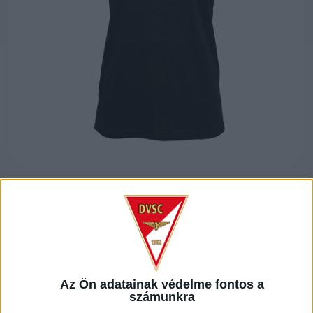
DVSC FELIRATOS
Az Ön adatainak védelme fontos a
számunkra