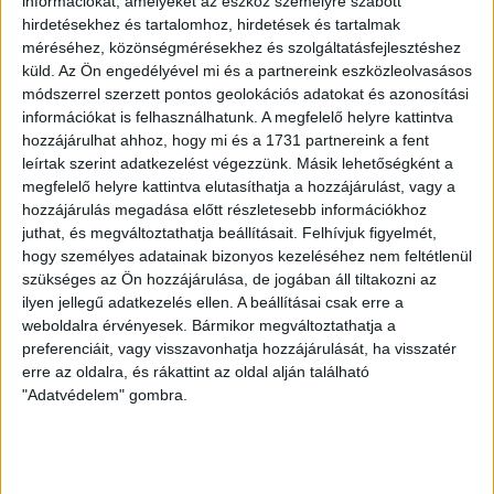
információkat, amelyeket az eszköz személyre szabott
hirdetésekhez és tartalomhoz, hirdetések és tartalmak
méréséhez, közönségmérésekhez és szolgáltatásfejlesztéshez
Kategória:
Ajándéktárgy
küld.
Az Ön engedélyével mi és a partnereink eszközleolvasásos
módszerrel szerzett pontos geolokációs adatokat és azonosítási
információkat is felhasználhatunk. A megfelelő helyre kattintva
KAPCSOLÓDÓ
hozzájárulhat ahhoz, hogy mi és a 1731 partnereink a fent
leírtak szerint adatkezelést végezzünk. Másik lehetőségként a
megfelelő helyre kattintva elutasíthatja a hozzájárulást, vagy a
hozzájárulás megadása előtt részletesebb információkhoz
TERMÉKEK
juthat, és megváltoztathatja beállításait.
Felhívjuk figyelmét,
hogy személyes adatainak bizonyos kezeléséhez nem feltétlenül
szükséges az Ön hozzájárulása, de jogában áll tiltakozni az
ilyen jellegű adatkezelés ellen. A beállításai csak erre a
weboldalra érvényesek. Bármikor megváltoztathatja a
preferenciáit, vagy visszavonhatja hozzájárulását, ha visszatér
erre az oldalra, és rákattint az oldal alján található
"Adatvédelem" gombra.