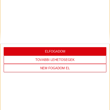
Ajándéktárgy
POLÁR TAKARÓ
7.990
Ft
KOSÁRBA TESZEM
ELFOGADOM
TOVÁBBI LEHETŐSÉGEK
NEM FOGADOM EL