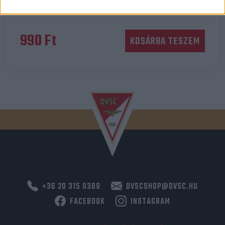
KULCSTARTÓ – SÖRNYITÓ
990
Ft
KOSÁRBA TESZEM
+36 20 315 9389
DVSCSHOP@DVSC.HU
FACEBOOK
INSTAGRAM