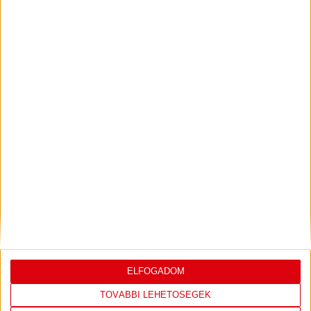
ELFOGADOM
Ajándéktárgy
TOVÁBBI LEHETŐSÉGEK