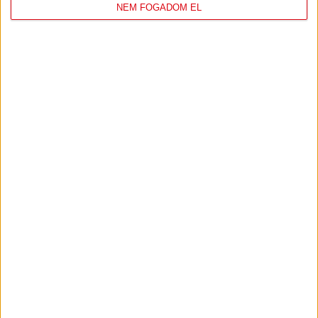
CÍMERES KITŰZŐ
NEM FOGADOM EL
1.990
Ft
KOSÁRBA TESZEM