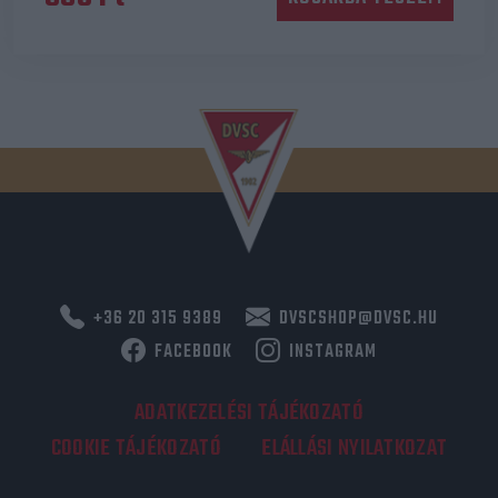
+36 20 315 9389
DVSCSHOP@DVSC.HU
FACEBOOK
INSTAGRAM
ADATKEZELÉSI TÁJÉKOZATÓ
COOKIE TÁJÉKOZATÓ
ELÁLLÁSI NYILATKOZAT