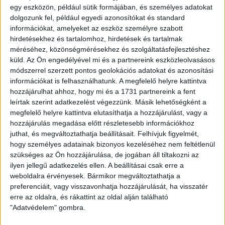
SÁL – BENNÜNK
egy eszközön, például sütik formájában, és személyes adatokat
A VÉR PIROS-
dolgozunk fel, például egyedi azonosítókat és standard
információkat, amelyeket az eszköz személyre szabott
hirdetésekhez és tartalomhoz, hirdetések és tartalmak
FEHÉR
méréséhez, közönségmérésekhez és szolgáltatásfejlesztéshez
küld.
Az Ön engedélyével mi és a partnereink eszközleolvasásos
módszerrel szerzett pontos geolokációs adatokat és azonosítási
információkat is felhasználhatunk. A megfelelő helyre kattintva
hozzájárulhat ahhoz, hogy mi és a 1731 partnereink a fent
7.490
Ft
leírtak szerint adatkezelést végezzünk. Másik lehetőségként a
megfelelő helyre kattintva elutasíthatja a hozzájárulást, vagy a
hozzájárulás megadása előtt részletesebb információkhoz
juthat, és megváltoztathatja beállításait.
Felhívjuk figyelmét,
Készleten
hogy személyes adatainak bizonyos kezeléséhez nem feltétlenül
szükséges az Ön hozzájárulása, de jogában áll tiltakozni az
Sál
ilyen jellegű adatkezelés ellen. A beállításai csak erre a
-
+
KOSÁRBA TESZEM
weboldalra érvényesek. Bármikor megváltoztathatja a
-
preferenciáit, vagy visszavonhatja hozzájárulását, ha visszatér
erre az oldalra, és rákattint az oldal alján található
Bennünk
Kategóriák:
Ajándéktárgy
,
Kiegészítők
"Adatvédelem" gombra.