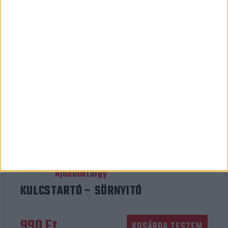
Ajándéktárgy
KULCSTARTÓ – SÖRNYITÓ
990
Ft
KOSÁRBA TESZEM