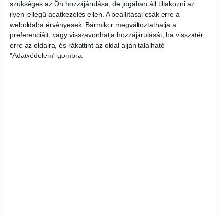
szükséges az Ön hozzájárulása, de jogában áll tiltakozni az
ilyen jellegű adatkezelés ellen. A beállításai csak erre a
weboldalra érvényesek. Bármikor megváltoztathatja a
preferenciáit, vagy visszavonhatja hozzájárulását, ha visszatér
erre az oldalra, és rákattint az oldal alján található
Ajándéktárgy
•
Streetwear
"Adatvédelem" gombra.
ESŐKABÁT – LABDÁBAN
1.490
Ft
KOSÁRBA TESZEM