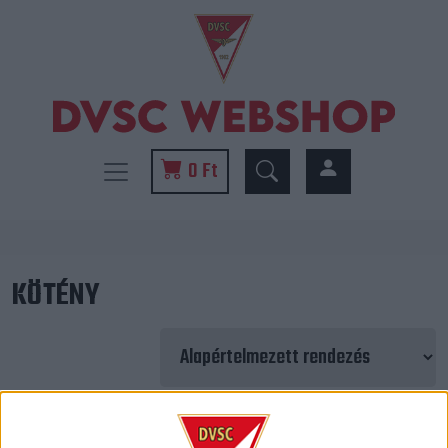
0 Ft
KÖTÉNY
Mind a(z) 2 találat megjelenítve