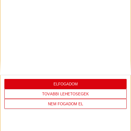
ELFOGADOM
TOVÁBBI LEHETŐSÉGEK
Ajándéktárgy
NEM FOGADOM EL
KÖTÉNY