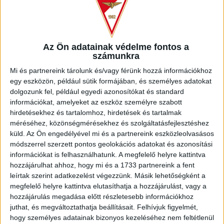
Az Ön adatainak védelme fontos a
számunkra
Mi és partnereink tárolunk és/vagy férünk hozzá információkhoz
egy eszközön, például sütik formájában, és személyes adatokat
dolgozunk fel, például egyedi azonosítókat és standard
információkat, amelyeket az eszköz személyre szabott
hirdetésekhez és tartalomhoz, hirdetések és tartalmak
méréséhez, közönségmérésekhez és szolgáltatásfejlesztéshez
küld.
Az Ön engedélyével mi és a partnereink eszközleolvasásos
módszerrel szerzett pontos geolokációs adatokat és azonosítási
információkat is felhasználhatunk. A megfelelő helyre kattintva
hozzájárulhat ahhoz, hogy mi és a 1733 partnereink a fent
leírtak szerint adatkezelést végezzünk. Másik lehetőségként a
megfelelő helyre kattintva elutasíthatja a hozzájárulást, vagy a
hozzájárulás megadása előtt részletesebb információkhoz
juthat, és megváltoztathatja beállításait.
Felhívjuk figyelmét,
hogy személyes adatainak bizonyos kezeléséhez nem feltétlenül