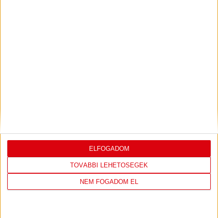
Ajándéktárgy
CÍMERES KITŰZŐ
1.990
Ft
KOSÁRBA TESZEM
ELFOGADOM
TOVÁBBI LEHETŐSÉGEK
NEM FOGADOM EL