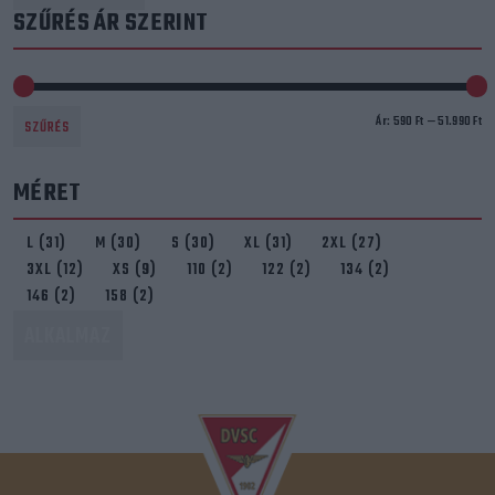
SZŰRÉS ÁR SZERINT
Mi
Ma
Ár:
590 Ft
—
51.990 Ft
SZŰRÉS
ár
ár
MÉRET
Méret
L
(31)
M
(30)
S
(30)
XL
(31)
2XL
(27)
3XL
(12)
XS
(9)
110
(2)
122
(2)
134
(2)
146
(2)
158
(2)
ALKALMAZ