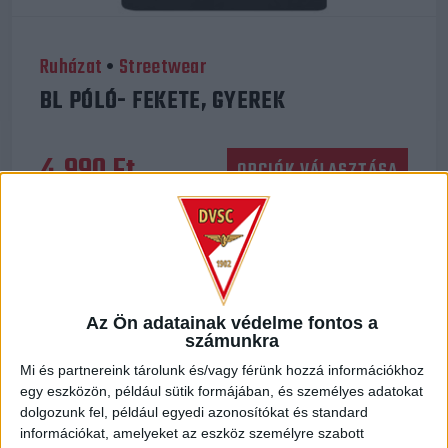
Ruházat
•
Streetwear
BL PÓLÓ- FEKETE, GYEREK
Enne
4.990
Ft
OPCIÓK VÁLASZTÁSA
a
term
több
variá
van.
Az Ön adatainak védelme fontos a
A
számunkra
válto
Mi és partnereink tárolunk és/vagy férünk hozzá információkhoz
egy eszközön, például sütik formájában, és személyes adatokat
a
dolgozunk fel, például egyedi azonosítókat és standard
term
információkat, amelyeket az eszköz személyre szabott