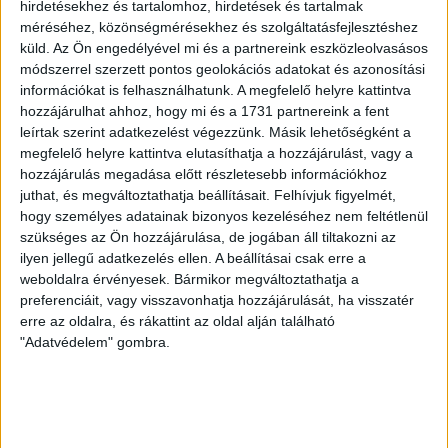
vála
hirdetésekhez és tartalomhoz, hirdetések és tartalmak
méréséhez, közönségmérésekhez és szolgáltatásfejlesztéshez
ki
küld.
Az Ön engedélyével mi és a partnereink eszközleolvasásos
módszerrel szerzett pontos geolokációs adatokat és azonosítási
információkat is felhasználhatunk. A megfelelő helyre kattintva
hozzájárulhat ahhoz, hogy mi és a 1731 partnereink a fent
leírtak szerint adatkezelést végezzünk. Másik lehetőségként a
megfelelő helyre kattintva elutasíthatja a hozzájárulást, vagy a
hozzájárulás megadása előtt részletesebb információkhoz
juthat, és megváltoztathatja beállításait.
Felhívjuk figyelmét,
hogy személyes adatainak bizonyos kezeléséhez nem feltétlenül
szükséges az Ön hozzájárulása, de jogában áll tiltakozni az
ilyen jellegű adatkezelés ellen. A beállításai csak erre a
weboldalra érvényesek. Bármikor megváltoztathatja a
preferenciáit, vagy visszavonhatja hozzájárulását, ha visszatér
Ruházat
•
Streetwear
erre az oldalra, és rákattint az oldal alján található
BL PÓLÓ- PIROS, GYEREK
"Adatvédelem" gombra.
Enne
4.990
Ft
OPCIÓK VÁLASZTÁSA
a