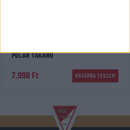
Ajándéktárgy
POLÁR TAKARÓ
7.990
Ft
KOSÁRBA TESZEM