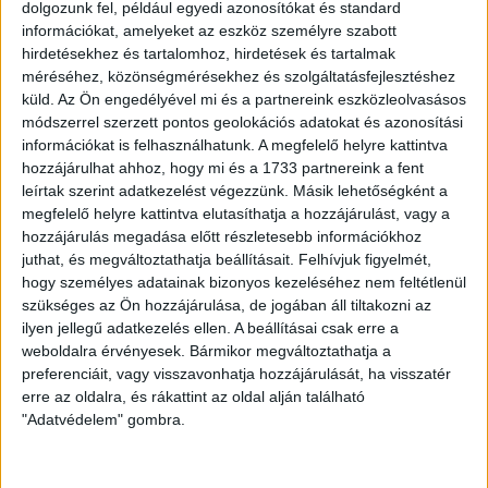
dolgozunk fel, például egyedi azonosítókat és standard
890
Ft
információkat, amelyeket az eszköz személyre szabott
hirdetésekhez és tartalomhoz, hirdetések és tartalmak
méréséhez, közönségmérésekhez és szolgáltatásfejlesztéshez
Készleten
küld.
Az Ön engedélyével mi és a partnereink eszközleolvasásos
módszerrel szerzett pontos geolokációs adatokat és azonosítási
információkat is felhasználhatunk. A megfelelő helyre kattintva
Füzet
-
+
hozzájárulhat ahhoz, hogy mi és a 1733 partnereink a fent
KOSÁRBA TESZEM
leírtak szerint adatkezelést végezzünk. Másik lehetőségként a
-
megfelelő helyre kattintva elutasíthatja a hozzájárulást, vagy a
hozzájárulás megadása előtt részletesebb információkhoz
A/5
Kategória:
Ajándéktárgy
juthat, és megváltoztathatja beállításait.
Felhívjuk figyelmét,
hogy személyes adatainak bizonyos kezeléséhez nem feltétlenül
Négyzetrácsos
szükséges az Ön hozzájárulása, de jogában áll tiltakozni az
KAPCSOLÓDÓ
ilyen jellegű adatkezelés ellen. A beállításai csak erre a
mennyiség
weboldalra érvényesek. Bármikor megváltoztathatja a
preferenciáit, vagy visszavonhatja hozzájárulását, ha visszatér
erre az oldalra, és rákattint az oldal alján található
TERMÉKEK
"Adatvédelem" gombra.