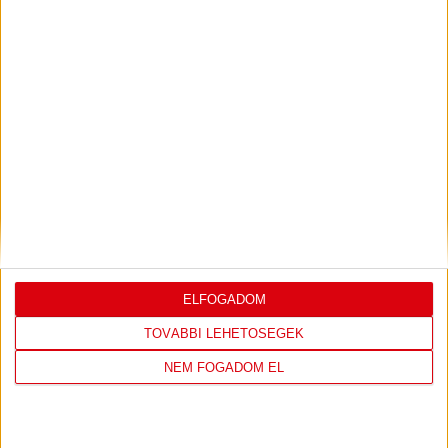
Ajándéktárgy
FÜZET – A/4 NÉGYZETRÁCSOS
ELFOGADOM
1.290
Ft
TOVÁBBI LEHETŐSÉGEK
KOSÁRBA TESZEM
NEM FOGADOM EL