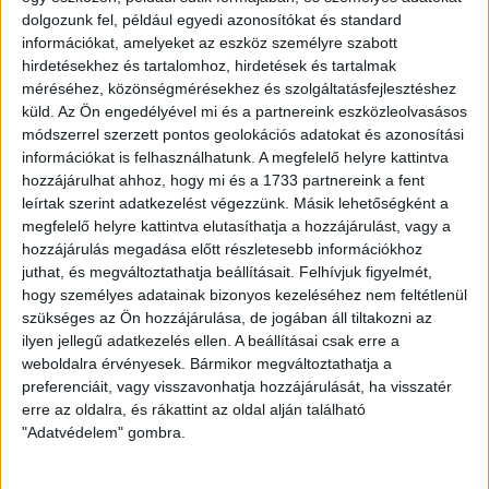
CM)
dolgozunk fel, például egyedi azonosítókat és standard
információkat, amelyeket az eszköz személyre szabott
hirdetésekhez és tartalomhoz, hirdetések és tartalmak
8.990
Ft
méréséhez, közönségmérésekhez és szolgáltatásfejlesztéshez
küld.
Az Ön engedélyével mi és a partnereink eszközleolvasásos
módszerrel szerzett pontos geolokációs adatokat és azonosítási
információkat is felhasználhatunk. A megfelelő helyre kattintva
Készleten
hozzájárulhat ahhoz, hogy mi és a 1733 partnereink a fent
leírtak szerint adatkezelést végezzünk. Másik lehetőségként a
megfelelő helyre kattintva elutasíthatja a hozzájárulást, vagy a
Törölköző
-
+
KOSÁRBA TESZEM
hozzájárulás megadása előtt részletesebb információkhoz
juthat, és megváltoztathatja beállításait.
Felhívjuk figyelmét,
-
hogy személyes adatainak bizonyos kezeléséhez nem feltétlenül
Nagy
szükséges az Ön hozzájárulása, de jogában áll tiltakozni az
Kategória:
Ajándéktárgy
ilyen jellegű adatkezelés ellen. A beállításai csak erre a
(70
weboldalra érvényesek. Bármikor megváltoztathatja a
preferenciáit, vagy visszavonhatja hozzájárulását, ha visszatér
KAPCSOLÓDÓ
x
erre az oldalra, és rákattint az oldal alján található
"Adatvédelem" gombra.
140