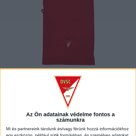
TÖRÖLKÖZŐ –
NAGY (70 X 140
Az Ön adatainak védelme fontos a
számunkra
Mi és partnereink tárolunk és/vagy férünk hozzá információkhoz
egy eszközön, például sütik formájában, és személyes adatokat