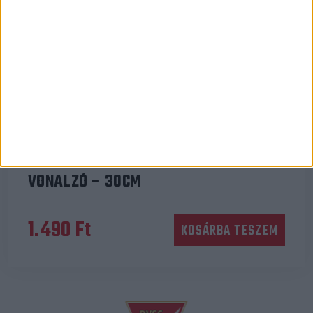
Ajándéktárgy
VONALZÓ – 30CM
1.490
Ft
KOSÁRBA TESZEM