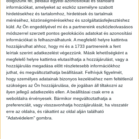
dolgozunk fel, például egyedi azonosítókat és standard
Készleten
információkat, amelyeket az eszköz személyre szabott
hirdetésekhez és tartalomhoz, hirdetések és tartalmak
méréséhez, közönségmérésekhez és szolgáltatásfejlesztéshez
Arcfestő
-
+
küld.
Az Ön engedélyével mi és a partnereink eszközleolvasásos
KOSÁRBA TESZEM
módszerrel szerzett pontos geolokációs adatokat és azonosítási
stift
információkat is felhasználhatunk. A megfelelő helyre kattintva
hozzájárulhat ahhoz, hogy mi és a 1733 partnereink a fent
mennyiség
Kategóriák:
Ajándéktárgy
,
Hivatalos ruházat
Címkék:
leírtak szerint adatkezelést végezzünk. Másik lehetőségként a
megfelelő helyre kattintva elutasíthatja a hozzájárulást, vagy a
kiemelt
,
naptár
hozzájárulás megadása előtt részletesebb információkhoz
juthat, és megváltoztathatja beállításait.
Felhívjuk figyelmét,
hogy személyes adatainak bizonyos kezeléséhez nem feltétlenül
KAPCSOLÓDÓ
szükséges az Ön hozzájárulása, de jogában áll tiltakozni az
ilyen jellegű adatkezelés ellen. A beállításai csak erre a
weboldalra érvényesek. Bármikor megváltoztathatja a
TERMÉKEK
preferenciáit, vagy visszavonhatja hozzájárulását, ha visszatér
erre az oldalra, és rákattint az oldal alján található
"Adatvédelem" gombra.