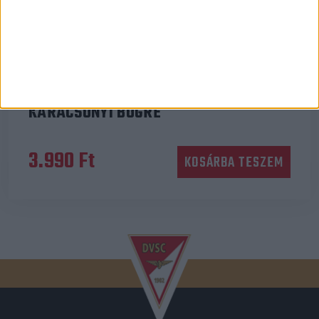
Ajándéktárgy
KARÁCSONYI BÖGRE
3.990
Ft
KOSÁRBA TESZEM