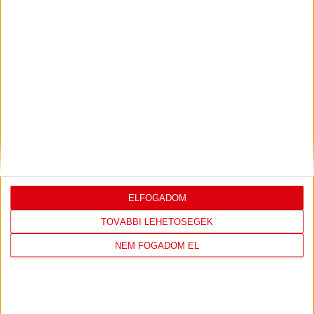
Ajándéktárgy
AJÁNDÉKTÁSKA
ELFOGADOM
1.090
Ft
KOSÁRBA TESZEM
TOVÁBBI LEHETŐSÉGEK
NEM FOGADOM EL